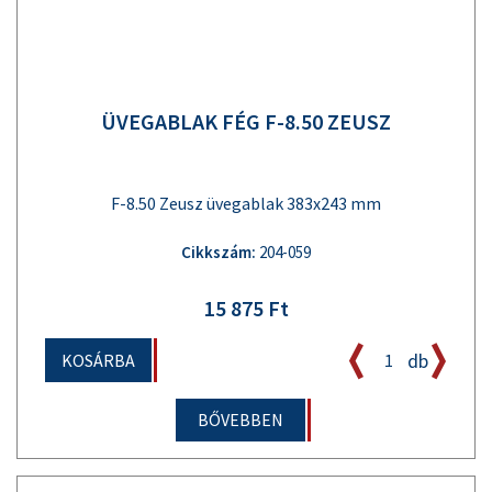
ÜVEGABLAK FÉG F-8.50 ZEUSZ
F-8.50 Zeusz üvegablak 383x243 mm
Cikkszám:
204-059
15 875 Ft
db
KOSÁRBA
BŐVEBBEN