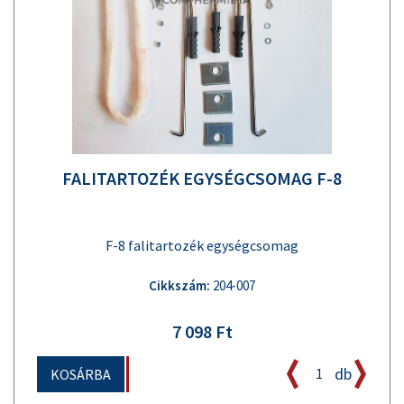
FALITARTOZÉK EGYSÉGCSOMAG F-8
F-8 falitartozék egységcsomag
Cikkszám:
204-007
7 098 Ft
db
KOSÁRBA