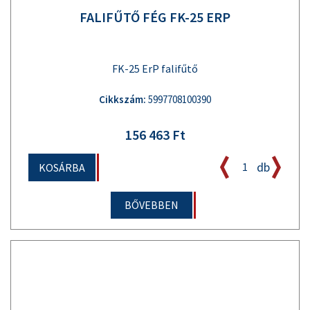
FALIFŰTŐ FÉG FK-25 ERP
FK-25 ErP falifűtő
Cikkszám:
5997708100390
156 463 Ft
db
KOSÁRBA
BŐVEBBEN