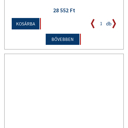
28 552 Ft
db
KOSÁRBA
BŐVEBBEN