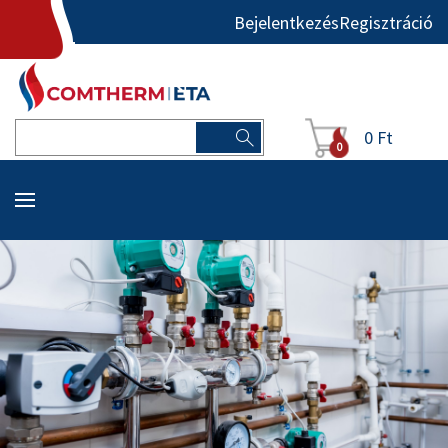
Bejelentkezés
Regisztráció
0 Ft
0