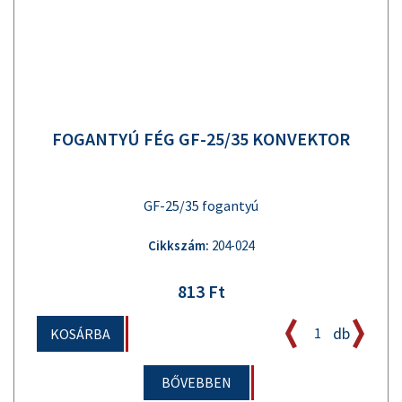
FOGANTYÚ FÉG GF-25/35 KONVEKTOR
GF-25/35 fogantyú
Cikkszám:
204-024
813 Ft
db
KOSÁRBA
BŐVEBBEN