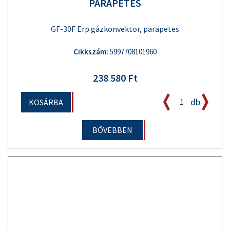
PARAPETES
GF-30F Erp gázkonvektor, parapetes
Cikkszám:
5997708101960
238 580 Ft
db
KOSÁRBA
BŐVEBBEN