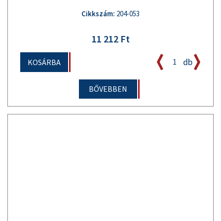
Cikkszám:
204-053
11 212 Ft
db
KOSÁRBA
BŐVEBBEN