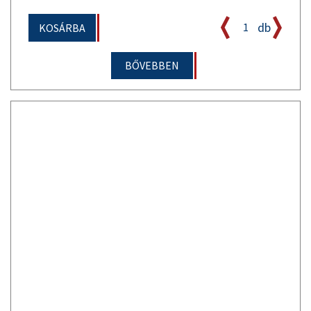
db
KOSÁRBA
BŐVEBBEN