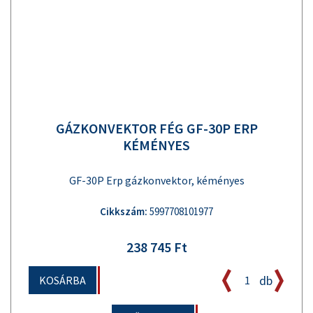
GÁZKONVEKTOR FÉG GF-30P ERP
KÉMÉNYES
GF-30P Erp gázkonvektor, kéményes
Cikkszám:
5997708101977
238 745 Ft
db
KOSÁRBA