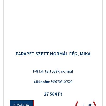
PARAPET SZETT NORMÁL FÉG, MIKA
F-8 fali tartozék, normál
Cikkszám:
5997708100529
27 584 Ft
db
KOSÁRBA