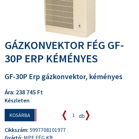
GÁZKONVEKTOR FÉG GF-
30P ERP KÉMÉNYES
GF-30P Erp gázkonvektor, kéményes
Ára: 238 745 Ft
Készleten
KOSÁRBA
db
Cikkszám:
5997708101977
Gyártó:
MPF FÉG Kft.