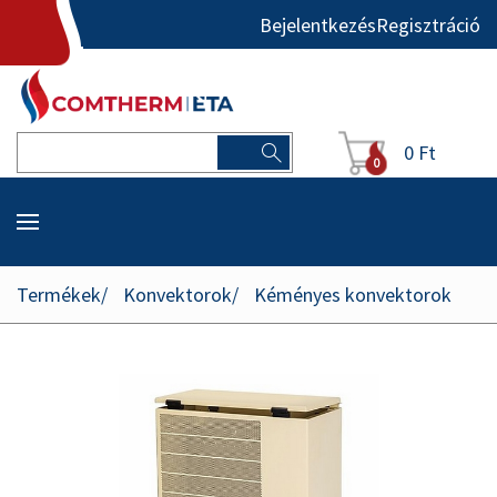
Bejelentkezés
Regisztráció
0 Ft
0
Termékek
Konvektorok
Kéményes konvektorok