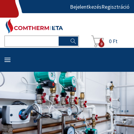
Bejelentkezés
Regisztráció
0 Ft
0