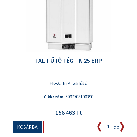
FALIFŰTŐ FÉG FK-25 ERP
FK-25 ErP falifűtő
Cikkszám:
5997708100390
156 463 Ft
db
KOSÁRBA