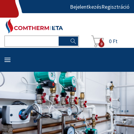
Bejelentkezés
Regisztráció
0 Ft
0