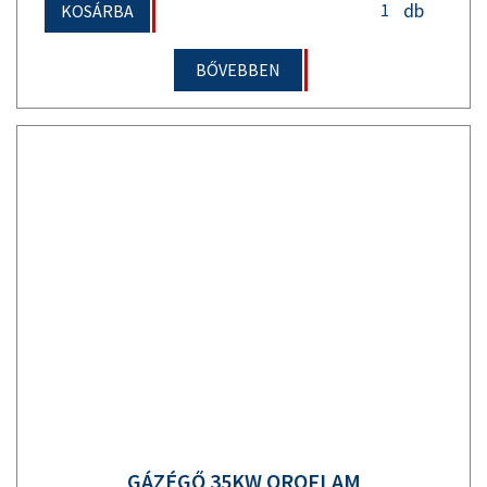
db
KOSÁRBA
BŐVEBBEN
GÁZÉGŐ 35KW OROFLAM