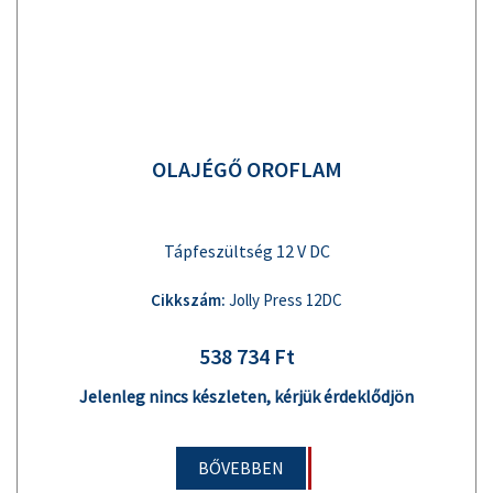
OLAJÉGŐ OROFLAM
Tápfeszültség 12 V DC
Cikkszám:
Jolly Press 12DC
538 734 Ft
Jelenleg nincs készleten, kérjük érdeklődjön
BŐVEBBEN