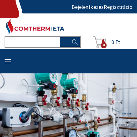
Bejelentkezés
Regisztráció
0 Ft
0