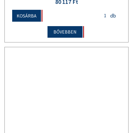
80 117 Ft
db
KOSÁRBA
BŐVEBBEN