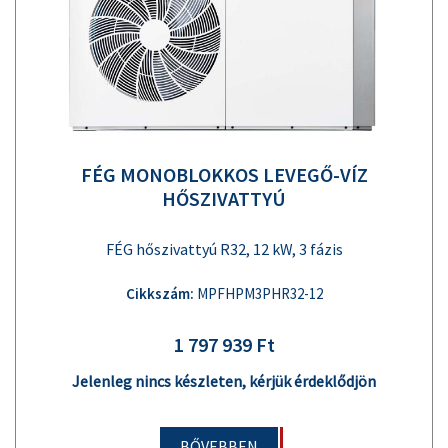
FÉG MONOBLOKKOS LEVEGŐ-VÍZ
HŐSZIVATTYÚ
FÉG hőszivattyú R32, 12 kW, 3 fázis
Cikkszám:
MPFHPM3PHR32-12
1 797 939 Ft
Jelenleg nincs készleten, kérjük érdeklődjön
BŐVEBBEN