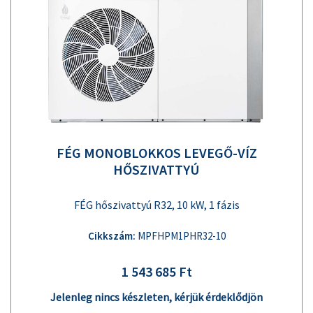
FÉG MONOBLOKKOS LEVEGŐ-VÍZ
HŐSZIVATTYÚ
FÉG hőszivattyú R32, 10 kW, 1 fázis
Cikkszám:
MPFHPM1PHR32-10
1 543 685 Ft
Jelenleg nincs készleten, kérjük érdeklődjön