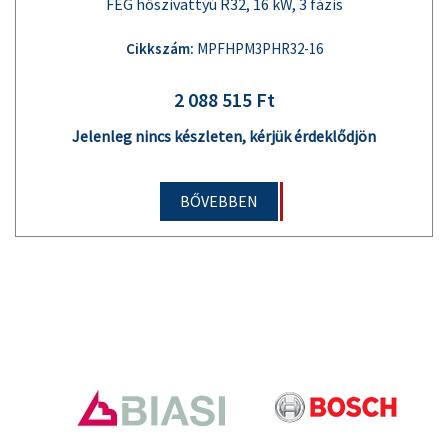
FÉG hőszivattyú R32, 16 kW, 3 fázis
Cikkszám:
MPFHPM3PHR32-16
2 088 515 Ft
Jelenleg nincs készleten, kérjük érdeklődjön
BŐVEBBEN