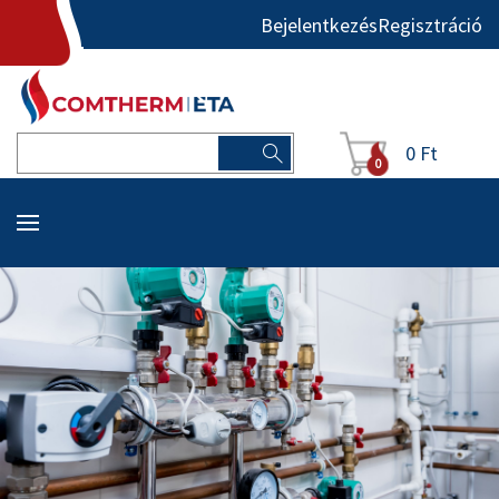
Bejelentkezés
Regisztráció
0 Ft
0