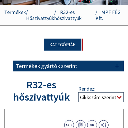
Termékek
R32-es
MPF FÉG
Hőszivattyúk
hőszivattyúk
Kft.
KATEGÓRIÁK
Termékek gyártók szerint
R32-es
Rendez:
hőszivattyúk