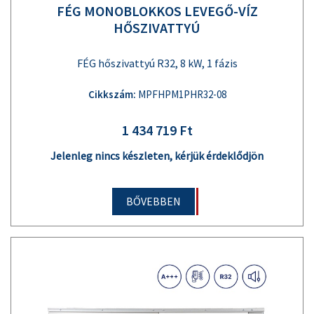
FÉG MONOBLOKKOS LEVEGŐ-VÍZ
HŐSZIVATTYÚ
FÉG hőszivattyú R32, 8 kW, 1 fázis
Cikkszám:
MPFHPM1PHR32-08
1 434 719 Ft
Jelenleg nincs készleten, kérjük érdeklődjön
BŐVEBBEN