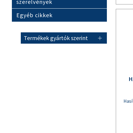
szerelvények
Egyéb cikkek
Termékek gyártók szerint
H
Hasí