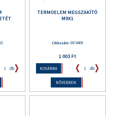
M
TERMOELEM MEGSZAKÍTÓ
ETÉT
M9X1
03
Cikkszám:
0974409
1 003 Ft
db
db
KOSÁRBA
BŐVEBBEN