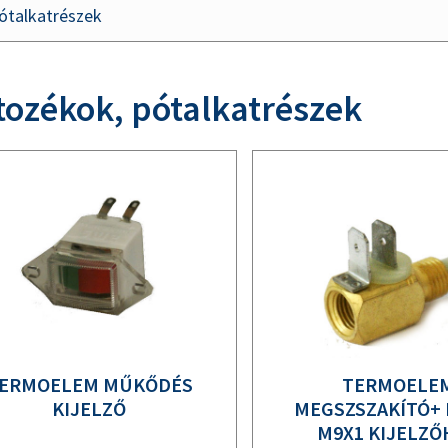
ótalkatrészek
tozékok, pótalkatrészek
ERMOELEM MŰKŐDÉS
TERMOELE
KIJELZŐ
MEGSZSZAKÍTÓ+
M9X1 KIJELZŐ