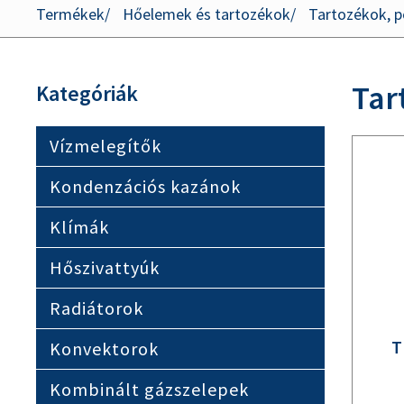
Termékek
Hőelemek és tartozékok
Tartozékok, p
Tar
Kategóriák
Vízmelegítők
Kondenzációs kazánok
Klímák
Hőszivattyúk
Radiátorok
T
Konvektorok
Kombinált gázszelepek