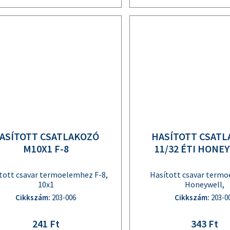
ASÍTOTT CSATLAKOZÓ
HASÍTOTT CSAT
M10X1 F-8
11/32 ÉTI HONE
tott csavar termoelemhez F-8,
Hasított csavar term
10x1
Honeywell,
Cikkszám:
203-006
Cikkszám:
203-0
241 Ft
343 Ft