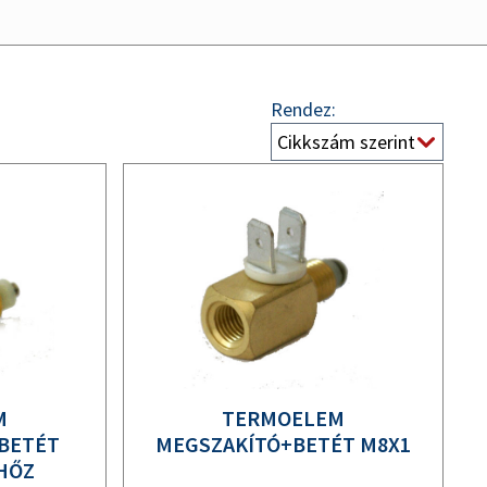
Rendez:
M
TERMOELEM
 BETÉT
MEGSZAKÍTÓ+BETÉT M8X1
HŐZ