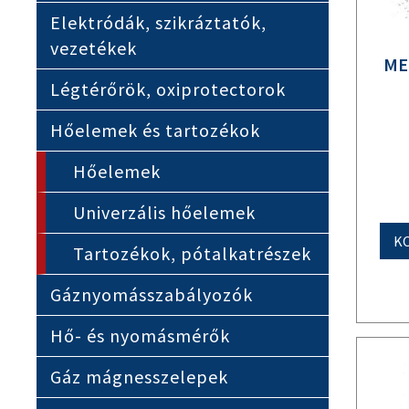
Elektródák, szikráztatók,
vezetékek
ME
Légtérőrök, oxiprotectorok
Hőelemek és tartozékok
Hőelemek
Univerzális hőelemek
K
Tartozékok, pótalkatrészek
Gáznyomásszabályozók
Hő- és nyomásmérők
Gáz mágnesszelepek