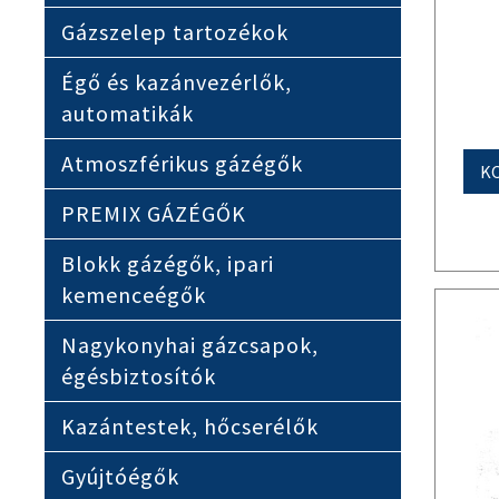
Gázszelep tartozékok
Égő és kazánvezérlők,
automatikák
Atmoszférikus gázégők
K
PREMIX GÁZÉGŐK
Blokk gázégők, ipari
kemenceégők
Nagykonyhai gázcsapok,
égésbiztosítók
Kazántestek, hőcserélők
Gyújtóégők