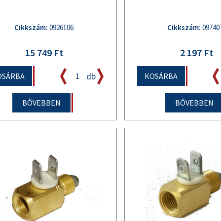
Cikkszám:
0926106
Cikkszám:
09740
15 749 Ft
2 197 Ft
db
OSÁRBA
KOSÁRBA
BŐVEBBEN
BŐVEBBEN