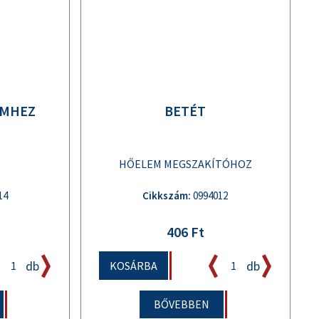
EMHEZ
BETÉT
HŐELEM MEGSZAKÍTÓHOZ
14
Cikkszám:
0994012
406 Ft
db
db
KOSÁRBA
BŐVEBBEN