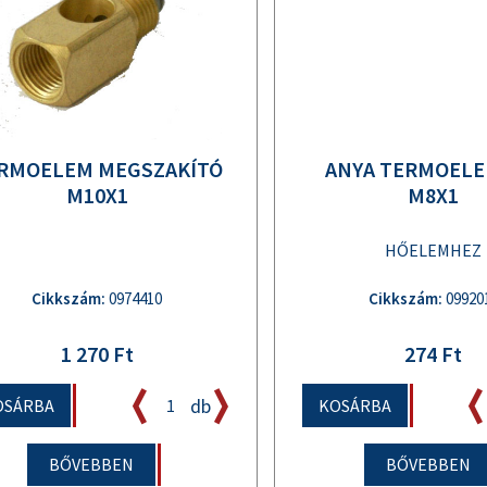
RMOELEM MEGSZAKÍTÓ
ANYA TERMOEL
M10X1
M8X1
HŐELEMHEZ
Cikkszám:
0974410
Cikkszám:
09920
1 270 Ft
274 Ft
db
OSÁRBA
KOSÁRBA
BŐVEBBEN
BŐVEBBEN