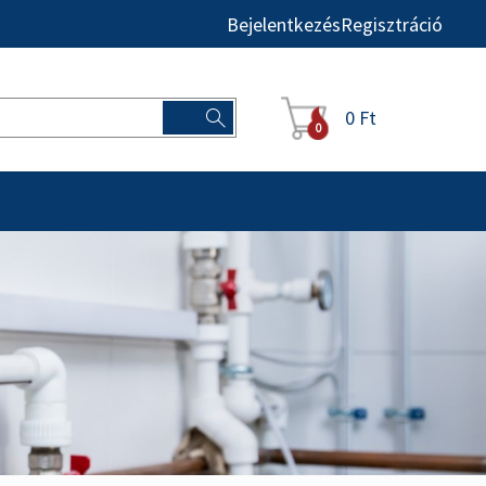
Bejelentkezés
Regisztráció
0 Ft
0