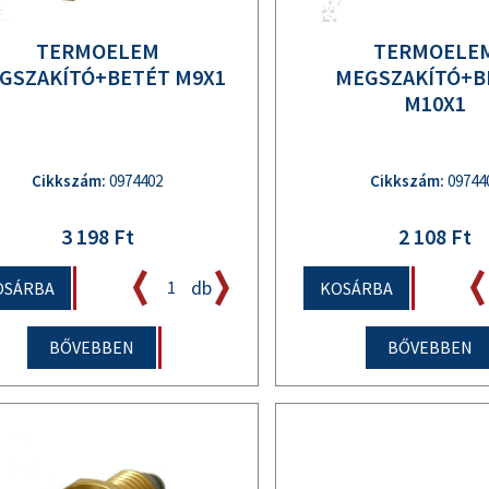
TERMOELEM
TERMOELE
GSZAKÍTÓ+BETÉT M9X1
MEGSZAKÍTÓ+B
M10X1
Cikkszám:
0974402
Cikkszám:
09744
3 198 Ft
2 108 Ft
db
OSÁRBA
KOSÁRBA
BŐVEBBEN
BŐVEBBEN