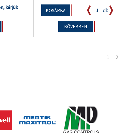
n, kérjük
db
KOSÁRBA
BŐVEBBEN
1
2