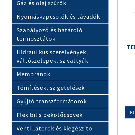
Gáz és olaj szűrők
Nyomáskapcsolók és távadók
Szabályozó és határoló
termosztátok
TE
Hidraulikus szerelvények,
váltószelepek, szivattyúk
Membránok
Tömítések, szigetelések
Gyújtó transzformátorok
K
Flexibilis bekötőcsövek
Ventillátorok és kiegészítő