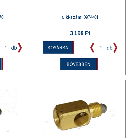
70
Cikkszám:
0974401
3 198 Ft
db
db
KOSÁRBA
BŐVEBBEN