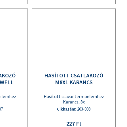
LAKOZÓ
HASÍTOTT CSATLAKOZÓ
YWELL
M8X1 KARANCS
oelemhez
Hasított csavar termoelemhez
Karancs, 8x
07
Cikkszám:
203-008
227 Ft