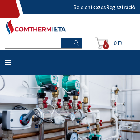
Bejelentkezés
Regisztráció
0 Ft
0