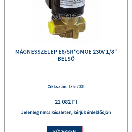
MÁGNESSZELEP E8/SR*GMOE 230V 1/8"
BELSŐ
Cikkszám:
13657001
21 082 Ft
Jelenleg nincs készleten, kérjük érdeklődjön
BŐVEBBEN