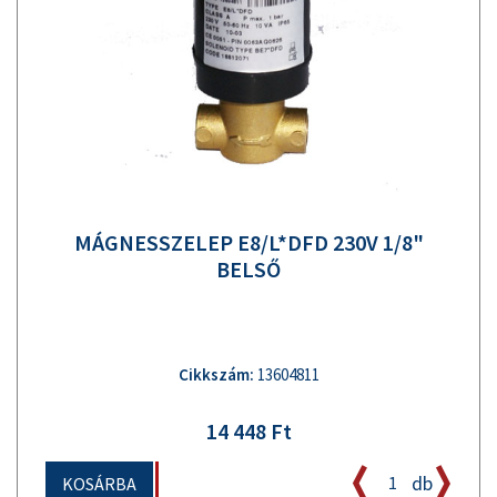
MÁGNESSZELEP E8/L*DFD 230V 1/8"
BELSŐ
Cikkszám:
13604811
14 448 Ft
db
KOSÁRBA