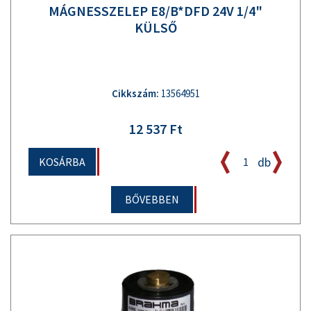
MÁGNESSZELEP E8/B*DFD 24V 1/4"
KÜLSŐ
Cikkszám:
13564951
12 537 Ft
db
KOSÁRBA
BŐVEBBEN