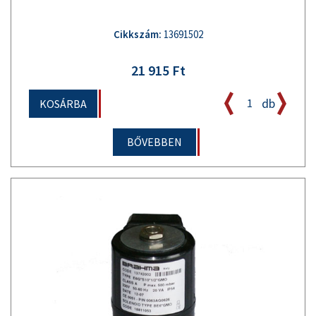
Cikkszám:
13691502
21 915 Ft
db
KOSÁRBA
BŐVEBBEN