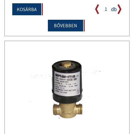
db
KOSÁRBA
BŐVEBBEN