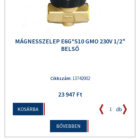
MÁGNESSZELEP E6G*S10 GMO 230V 1/2"
BELSŐ
Cikkszám:
13742002
23 947 Ft
db
KOSÁRBA
BŐVEBBEN