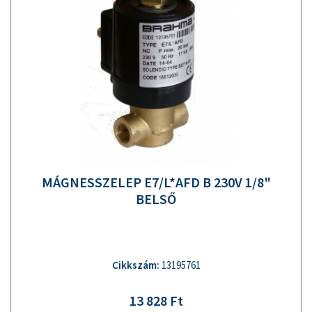
MÁGNESSZELEP E7/L*AFD B 230V 1/8"
BELSŐ
Cikkszám:
13195761
13 828 Ft