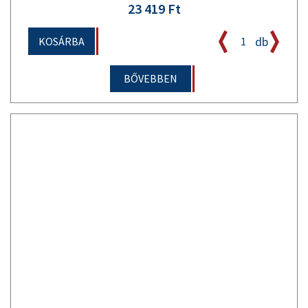
23 419 Ft
db
KOSÁRBA
BŐVEBBEN