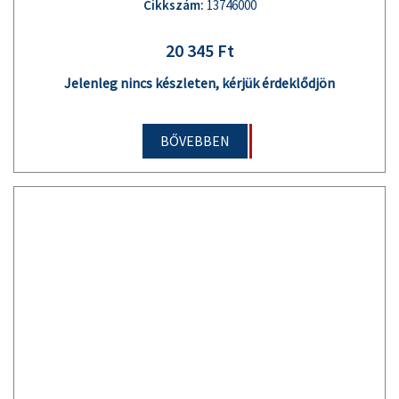
Cikkszám:
13746000
20 345 Ft
Jelenleg nincs készleten, kérjük érdeklődjön
BŐVEBBEN