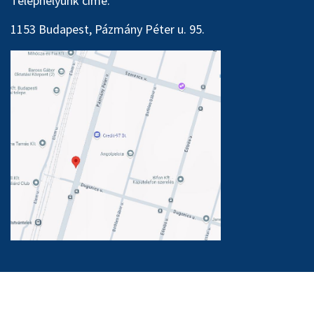
Telephelyünk címe:
1153 Budapest, Pázmány Péter u. 95.