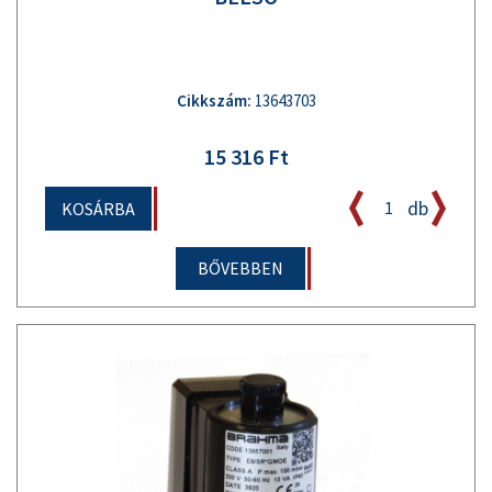
Cikkszám:
13643703
15 316 Ft
db
KOSÁRBA
BŐVEBBEN