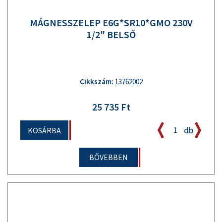
MÁGNESSZELEP E6G*SR10*GMO 230V
1/2" BELSŐ
Cikkszám:
13762002
25 735 Ft
db
KOSÁRBA
BŐVEBBEN