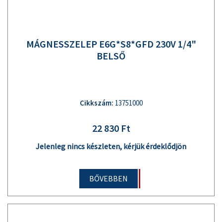
MÁGNESSZELEP E6G*S8*GFD 230V 1/4"
BELSŐ
Cikkszám:
13751000
22 830 Ft
Jelenleg nincs készleten, kérjük érdeklődjön
BŐVEBBEN