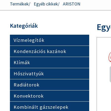
Termékek
Egyéb cikkek
ARISTON
Egy
Kategóriák
Vízmelegítők
Kondenzációs kazánok
Klímák
Hőszivattyúk
Radiátorok
Konvektorok
Kombinált gázszelepek