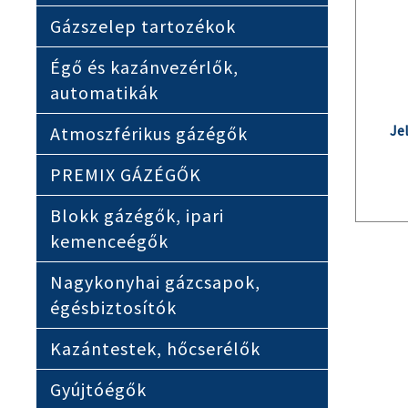
Gázszelep tartozékok
Égő és kazánvezérlők,
automatikák
Je
Atmoszférikus gázégők
PREMIX GÁZÉGŐK
Blokk gázégők, ipari
kemenceégők
Nagykonyhai gázcsapok,
égésbiztosítók
Kazántestek, hőcserélők
Gyújtóégők