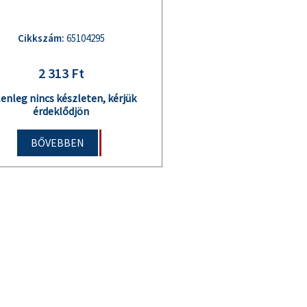
Cikkszám:
65104295
2 313 Ft
lenleg nincs készleten, kérjük
érdeklődjön
BŐVEBBEN