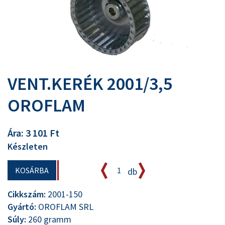
VENT.KERÉK 2001/3,5
OROFLAM
Ára: 3 101 Ft
Készleten
KOSÁRBA
db
Cikkszám:
2001-150
Gyártó:
OROFLAM SRL
Súly:
260 gramm