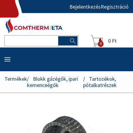
Bejelentkezés
Regisztráció
0 Ft
0
Termékek
Blokk gázégők, ipari
Tartozékok,
kemenceégők
pótalkatrészek