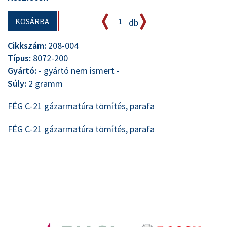
KOSÁRBA
db
Cikkszám:
208-004
Típus:
8072-200
Gyártó:
- gyártó nem ismert -
Súly:
2 gramm
FÉG C-21 gázarmatúra tömítés, parafa
FÉG C-21 gázarmatúra tömítés, parafa