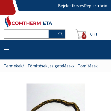
Bejelentkezés
Regisztráció
0 Ft
0
Termékek
Tömítések, szigetelések
Tömítések