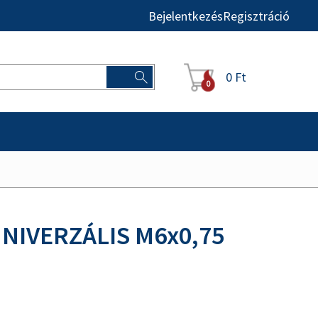
Bejelentkezés
Regisztráció
0 Ft
0
IVERZÁLIS M6x0,75