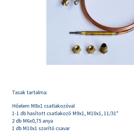
Tasak tartalma:
Hőelem M8x1 csatlakozóval
1-1 db hasított csatlakozó M9x1, M10x1, 11/31"
2 db M6x0,75 anya
1 db M10x1 szorító csavar