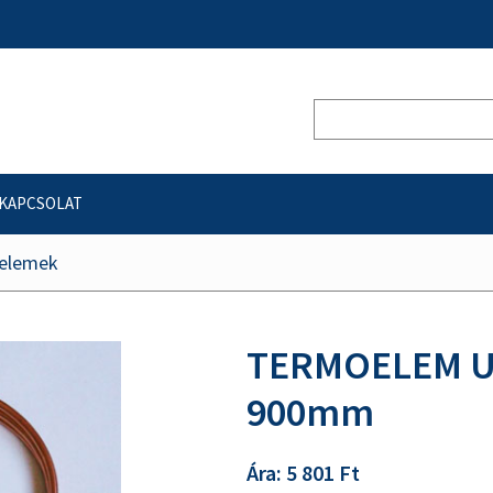
KAPCSOLAT
őelemek
TERMOELEM UN
900mm
Ára: 5 801 Ft