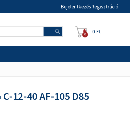
Bejelentkezés
Regisztráció
0 Ft
0
C-12-40 AF-105 D85