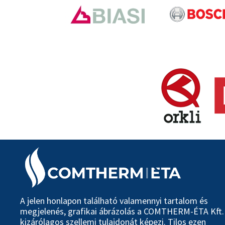
A jelen honlapon található valamennyi tartalom és
megjelenés, grafikai ábrázolás a COMTHERM-ÉTA Kft.
kizárólagos szellemi tulajdonát képezi. Tilos ezen