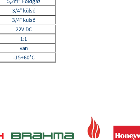
5,2m
Földgáz
3/4" külső
3/4" külső
22V DC
1:1
van
-15÷60°C