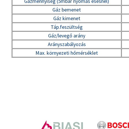
Gázmennyiség (5mbar nyomás esésnél)
Gáz bemenet
Gáz kimenet
Táp.feszültség
Gáz/levegő arány
Arányszabályozás
Max. környezeti hőmérséklet