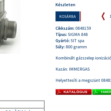
Készleten
KOSÁRBA
Cikkszám:
0848159
Típus:
SIGMA 848
Gyártó:
SIT spa
Súly:
800 gramm
Kombinált gázszelep ionizáció
Kazán: IMMERGAS
Helyettesíti a megszünt 084
3