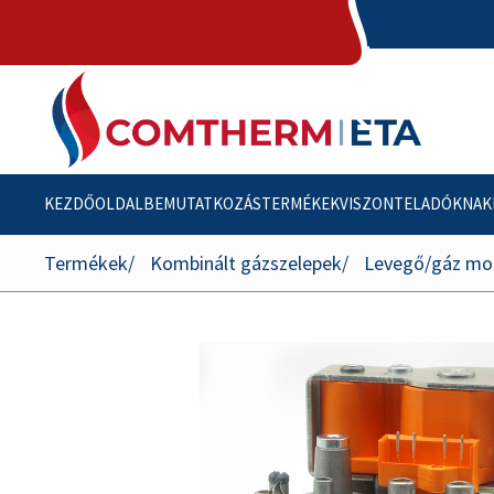
KEZDŐOLDAL
BEMUTATKOZÁS
TERMÉKEK
VISZONTELADÓKNAK
Termékek
Kombinált gázszelepek
Levegő/gáz mod