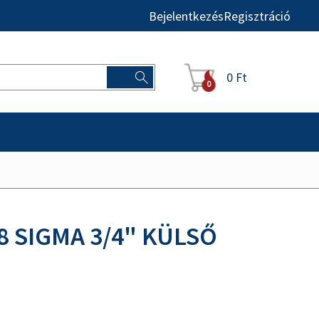
Bejelentkezés
Regisztráció
0 Ft
0
8 SIGMA 3/4" KÜLSŐ