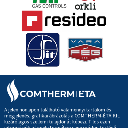
A jelen honlapon található valamennyi tartalom és
megjelenés, grafikai ábrázolás a COMTHERM-ÉTA Kft.
kizárólagos szellemi tulajdonát képezi. Tilos ezen
információk bármely formában vagy módon történő