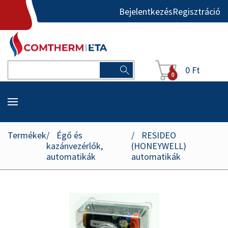
Bejelentkezés
Regisztráció
0 Ft
0
Termékek
Égő és
RESIDEO
kazánvezérlők,
(HONEYWELL)
automatikák
automatikák